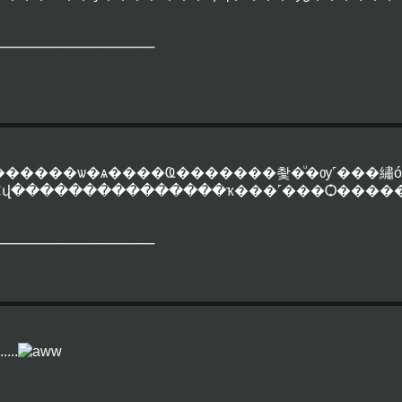
________________
������ѡ�ѧ����Ҩ�������촻�ͧ�ѹ˹���繡ó
Ҫվ���������������ҡ���˹���Ѻ�����纻Ǵ
________________
....
________________