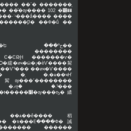
��� ��´� �������֧
��� ��ͧ�ѹ���� 102 �͹��
3 ���·ʹʴ���ǻ���� ����
�蹤������Ƿ� ��Ф�ṹ ��
�� ��������
ͧ Ͼ�ϾԹԨ �������ѵ�
�Ѻ�繻�иҹ�ӹ�¡�èѴ����觢
�֧ �.�ѧ��ҹҤ
���觢ѹ���˹��������
 �.ૡ� �.˹ͧ���
׹�ѹ���ҧ�繷
 ��ѧ��ê����稻
��� �ҡ���ⴹ����Ф�誡
������ ������