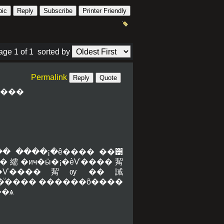
pic
Reply
Subscribe
Printer Friendly
age 1 of 1
sorted by
Permalink
Reply
Quote
�� ����¡�ê���� ��͹
 �Ѻ�繻�иҹ�ӹ�¡�èѴ����觢
�ͧ���� ������õ����
�ѧ