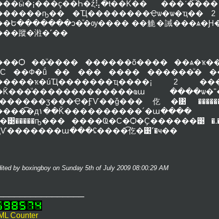
���ӹ�¡���ç��Һ�ź֧⢧�ŧ��Ǩ�� ���ʹ�
������ҧ�� �Ҵ��������Ҿѡ�ѡ�ҵ�� 
��Ե�������ͻ�ͧ�ѹ���� ��觤�誡���ѧ�Ԩ
���蹤�㴤�˹��
���Ѻ ��ͧ���� ������õ���� ��ѧ�ҡ��ͧ
BC ��Ф�ṹ �� ��� ���� ������ͧ� �
�����ҡ�úҴ�������ҵ����¡ 2 ��� 
�Ǩ���ͧ�������������ҩա ���
�ͧ������ӡ���Ҿ�ӺѴ��ǧ���仡�͹ �����
�Ǩ����������´�ա���� ��ͧ����������
��͹�����ҧ��� ����Ҩ�С�Ѻ�Ҫ������͹ �
ҵѴ�������ա���ʢ����͡仡�͹˹�ҹ��
dited by boxingboy on Sunday 5th of July 2009 08:00:29 AM
________________
L Counter