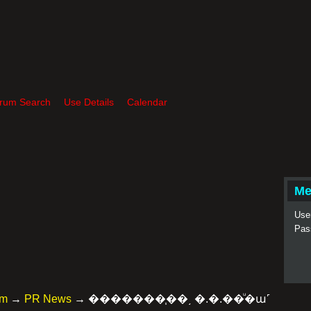
rum Search
Use Details
Calendar
Me
Use
Pas
um
→
PR News
→
�������֧��͵ �.�.��ͧ�ա˹