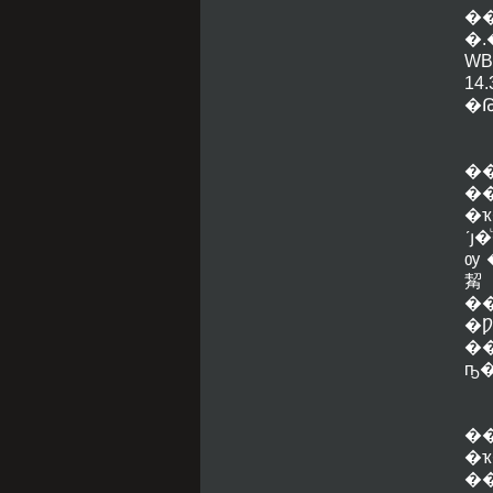
�
�.
WB
1
�
����
�
�
ʹ
ѹ ����ط��� ��յкص�
觢
�
�
��
ҧ
�
�
�