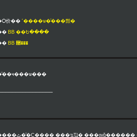
�Ѻ价��
˹����ѡ�ͧ���䫴�
��
BB ��Ե����
��
BB ࿫���
�ͧ��ҹ���ѡ���
________________
�����ٹ�ͧ�Ҫ���� ���ҵҴ� ���ѹǧ�����