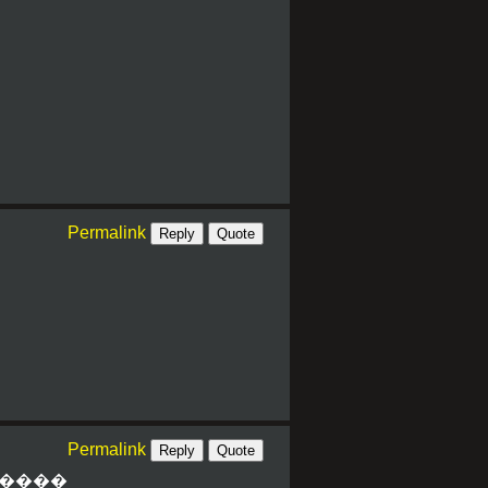
Permalink
Reply
Quote
Permalink
Reply
Quote
� ����