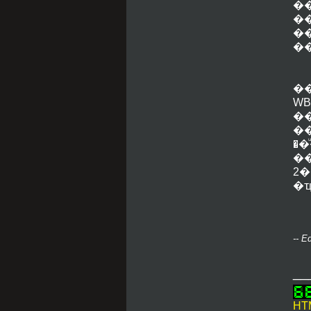
�
�
�
�
�
W
�
�
�
�����͡�д١�
2
�
-- E
__
HTM