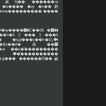
͡���鹵Ң�� ������ҷҹ
2 �ѻ���� �ѹ �ҡ��鹨
�óҹѡ��������� ����
�ѹ����੾�С��08 �͹��
��¤�ṹ 2 ��� 1 ���§
�ҧᾷ���ç��Һ�ź֧⢧�ŧ
�ѡ�ʺ�Ҩҡ��ê�俵��͹
�ҷҹ ��е�ͧ���������
.�.ȡ��� �����֧�Ѻ��鹼