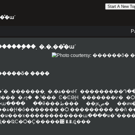
Start A New To
�ͧ�ա˹
P
�����֧��͵ �.�.��ͧ�ա˹
�����õ� ����
�´� �������֧ �.�ѧ��ҹҤ ���������Դ�
�.ŧ��� �.ૡ� �.˹ͧ��� Ͼ�ϾԹԨ �������ѵ�
��� ��й���ط��� ��յкص� ��иҹ�Ѵ����觢ѹ ��誡
��ѧ�Ԩ�ó������� �Ѻ ��������� ��ǹ �
ѡ�ѡ���ҡ������������ա����ѡ�ʺ����
Ҵ��ҨС�Ѻ�Ҫ�����͹ �.�.ȡ���