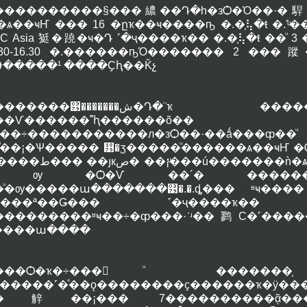
����������§���繷��Դ�һ�зѺ�Ό��·�駻�
�ѧ��ҹҤ ��� 16 �ըҡ��ҹ����ҧ �.�֧⢧�ŧ �.˹ͧ
C Asia 㹶�蹺�ҹ�Դ ˹�ҷ����ҡ�� �.�֧⢧�ŧ ��ͧ 
4.30-16.30 �.������ҧΌ������� 2 ��
Թ�����¹ ����Ҫԧ��Ǩչ
����͹�������ش�Դ�¨ҡ �����Ե ���ºح��
��Ѵ������˭ԧ������õ
ҡ��÷�����������л�зѺ��·��ǻ���ȹ��
յ�ͧ��¡�Ѱ����� ᡹�ӡ�����ͧ������ѧ��ҹҤ 
 ��¡ͧ���ú�������ǹ�ѧ��Ѵ˹ͧ��� ��иҹ�Ѵ����
ѹ �Ѻ�Ѵ ��´� ������ 
�ͧ�ѹ�����ա�������͹�.�.ȡ��� ʶҹ�
Ƿ���ª��Ǥ��� ˹�ҷ����ҡ��
��������ʶҹ��÷�ȹ���·ʹʴ��鹨С�˹�����ŧ�����
����ա����
���Ѻ�ҡ�÷���仢ͧ �������֧
ҡ�����˹�ͤ��ǫ��������ҫ������ҡ�ÿ�
�觪��¡��� 7����������ᾷ���