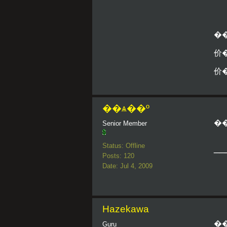
�
价
价
��ѧ��º
�
Senior Member
Status: Offline
__
Posts: 120
Date: Jul 4, 2009
Hazekawa
Guru