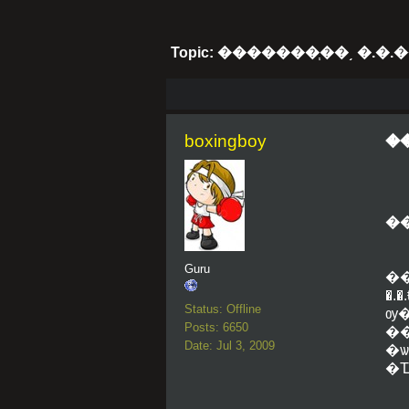
Topic: �������֧��͵ �.�.�
boxingboy
��
�
Guru
�
�.
Status: Offline
ѹ�ա�
Posts: 6650
�
Date: Jul 3, 2009
�
�