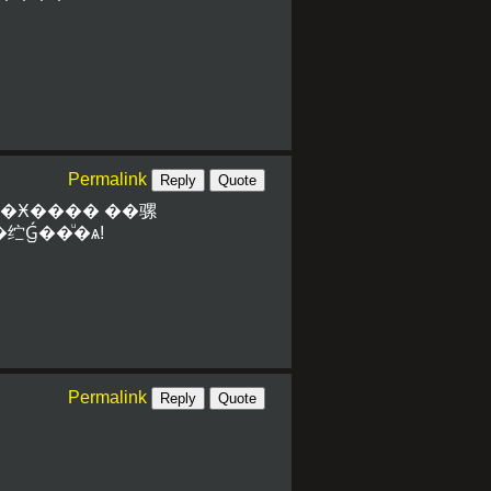
Permalink
Reply
Quote
�Ӿ���� ��骡
᷹��ͧ�ѧ!
Permalink
Reply
Quote