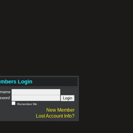
mbers Login
rname
sword
Login
Remember Me
New Member
Lost Account Info?