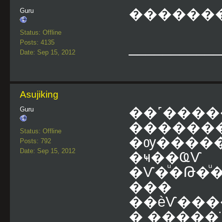
������
Guru
Status: Offline
Posts: 4135
___________
Date: Sep 15, 2012
Asujiking
��˹����
Guru
�������
Status: Offline
�ѹ�����ʹء���������͡ 
Posts: 792
Date: Sep 15, 2012
�ҹ��ҨѴ
�Ѵ�ͧ�Թ�ͧ
���
��èѴ��
� �����