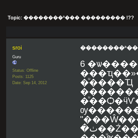
Topic: ��������ª��� ��������� !??
sroi
��������ª���
Guru
6 �ѡ���
Status: Offline
���ҵ��»
Posts: 1125
�ͧ����Ҵ
Date: Sep 14, 2012
�������
�ͧ��Ѻ�ӵ
ѹ�����
"���Ŵ��
�ٺ��Ź�� �������
���ͧૹ��