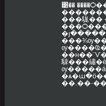
͹�� ����
�������
���駹�� 
���Ѻ���
�յ�����
���¾ѹ��
ѹ����Ҩ�˹
��н��¨Ѵ��
駷���繡�
ѹ�����á
�ѧ�ա�ö��
��.��·�