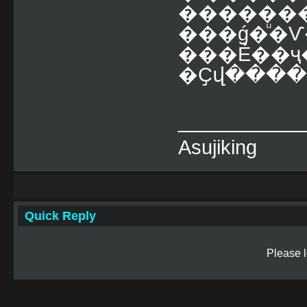
�������
���ǵ�ͧ�
���Ẻ��
�Ҫվ����
___________
Asujiking
Quick Reply
Please l