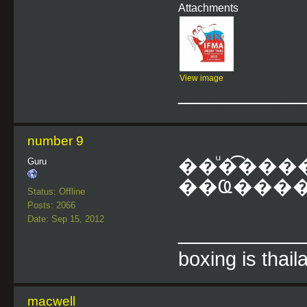
Attachments
View image
___________
number 9
��ͧ�͡���
Guru
��Ҩ���
Status: Offline
Posts: 2066
Date: Sep 15, 2012
___________
boxing is thail
macwell