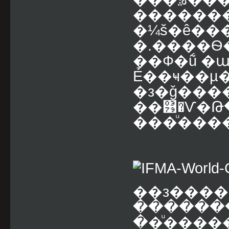
�������
�¼š�ê���
�.����Ѳ
��Ф�ṹ �ա��� �ؿહ�
Ẻ��ҹ��µ
�з�ǧ���
��͹�Ѵ�
��­�ͧ���
��з����
������
��ͧ����