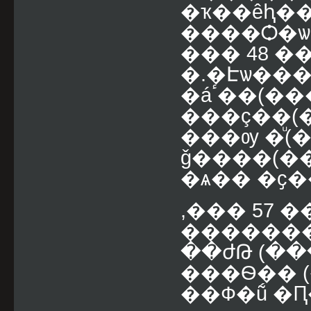
�ҡ��êԧ��
����Ѻ�ѡ
��� 48 �
�.�Էѡ��
�áٴ��(���ù), ��� 51 ��. �ó�����
���ç��(�
���ѹ �ͧ(
ǧ����(������
�ѧ�� �ҫ
,��� 57 
�������
��ժԹ (���
���Ѳ�� (�ҧࢹ���� �.��
��Ф�ṹ �