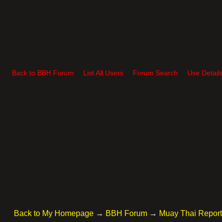
Back to BBH Forum
List All Users
Forum Search
Use Detail
Back to My Homepage
→
BBH Forum
→
Muay Thai Repor