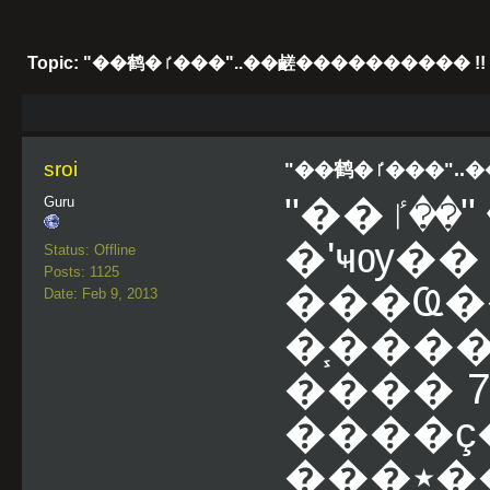
Topic: "��鹤�ٵ���"..��鹺���������� !!
sroi
"��鹤�ٵ��
"��ٵ���" ���� "��ٵ���" �ʹ��
Guru
�ʹҹѹ��
Status: Offline
Posts: 1125
���Ҩ�
Date: Feb 9, 2013
�֧���
���� 7
����ç
���٭��鹵ӹҹ ������