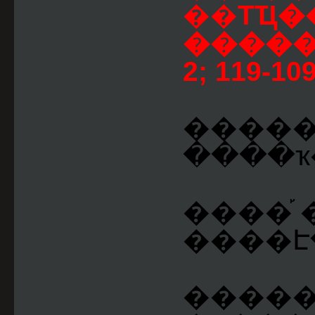
��ТҴ�
�����
2; 119-109
�����
����ҡ��
����֡ �
����Է�
����