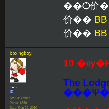
��Ѻ价
价��
B
价��
BB
boxingboy
10 �ѹ�Ҥ
The Lod
Guru
���Ѱ�
Status: Offline
Posts: 6650
Date: Dec 29, 2010