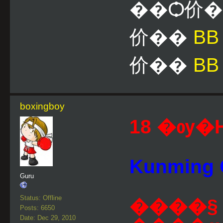
��Ѻ价
价��
B
价��
BB
boxingboy
18 �ѹ�Ҥ
Guru
Status: Offline
����§ 
Posts: 6650
Date: Dec 29, 2010