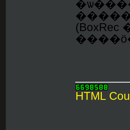
�ѡ���
�������
(BoxRe
����ö
________
HTML Cou