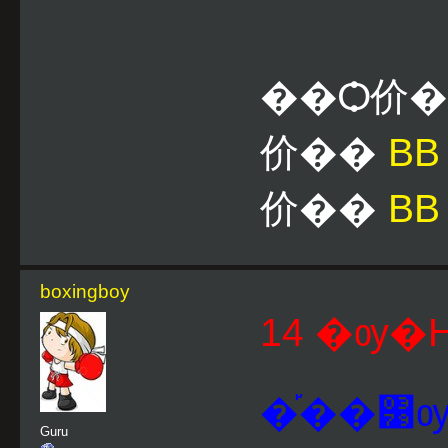
��Ѻ价
价��
B
价��
BB
boxingboy
14 �ѹ�Ҥ
�֡��͹ѹ�
Guru