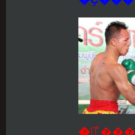
�觷ͧ ��