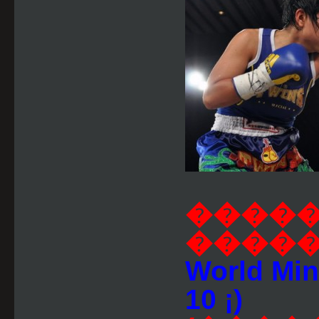
�����
����
World Mi
10 ¡)