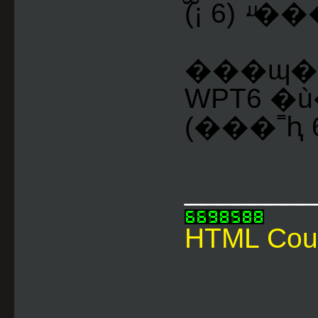
������
���ɰ�
WPT6 �
(���˭ԧ 6
________
HTML Cou