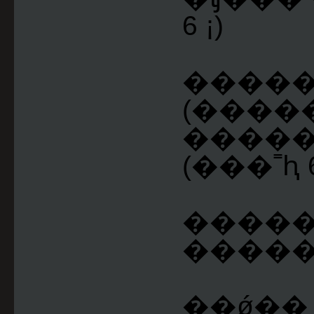
6 ¡)
�����
(�����
�����
(���˭ԧ 6
�����
�����ԭ
��ǿ��