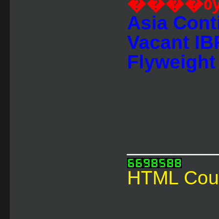
����ѹ
Asia Cont
Vacant IB
Flyweight 
________
HTML Cou