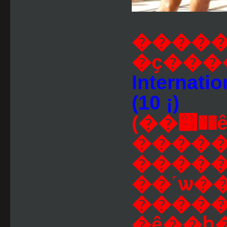
�����
�ҫ���
Internatio
(10 ¡)
(��͹�
�����
����
��˹ѡ�
����
�ê��ԧ