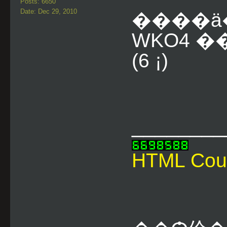
Posts: 6650
Date: Dec 29, 2010
����ä
WKO4 
(6 ¡)
________
HTML Cou