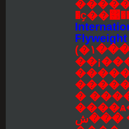
����� �
�ҫ��͹��
Internatio
Flyweight T
(�١�����������Թ�Ѵ�ӵ�
��¡���
�����
�����ⴹ��Ѵ
� ���
����ѧ�ҡ�١��ا�
� ���شŧ���������ù