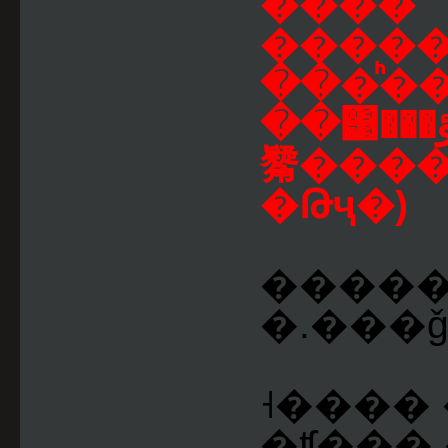
����
�����ء������١�����
���ͪ��
��͹���ؤ���������鹻���
觺����ŧ仹
�Թҷ�)
����� 
�.���ǧ�
˧���� 
�ʧ���