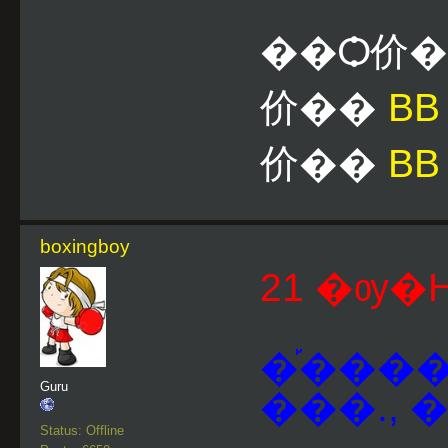
��Ѻ价
价��
B
价��
BB
boxingboy
21 �ѹ�Ҥ
�֡����
Guru
���., 
Status: Offline