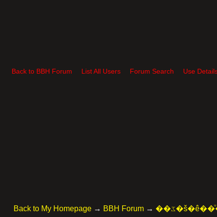
Back to BBH Forum
List All Users
Forum Search
Use Detail
Back to My Homepage
→
BBH Forum
→
��ػ�š�ê