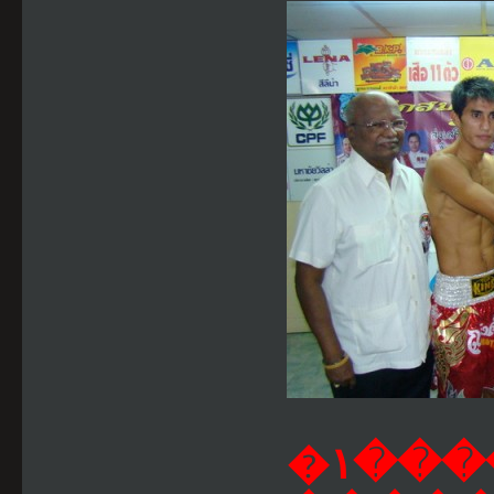
�١����� �.������ LKO10