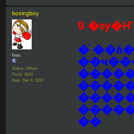
boxingboy
9 �ѹ�Ҥ�
�֡ ��
Guru
��ҹ���
Status: Offline
�����
Posts: 6650
Date: Dec 6, 2010
����
�����
������
��