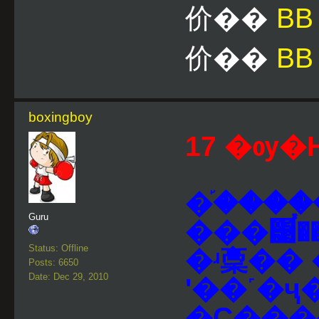
价��
B
价��
BB
boxingboy
17 �ѹ�Ҥ
�֡����
Guru
���͹���
Status: Offline
�ʴ稾�� �
Posts: 6650
Date: Dec 29, 2010
ʹ��˹�ҷ
�Ҫ���