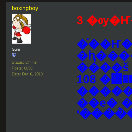
boxingboy
3 �ѹ�Ҥ�
�֡��Ҥ�
Guru
�ԧ���
Status: Offline
����š
Posts: 6650
Date: Dec 6, 2010
108 �͹
����֡
��е�͵�
ʹ����