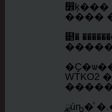
෾ķ��� 
๵� ����
������
�Ҫ�ѡ�
WTKO2 
������
ྪúҧ�ͧ �