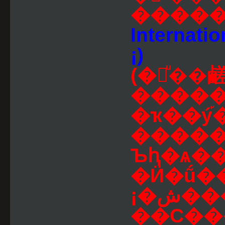
����
Internatio
¡)
(�觷ͧ��
�����
�ҡ��ý
�����
Ъԧ�ѧ�
�Ӥ�ṹ�
¡�ش�����觷ͧ�ء����ҧ
��С����