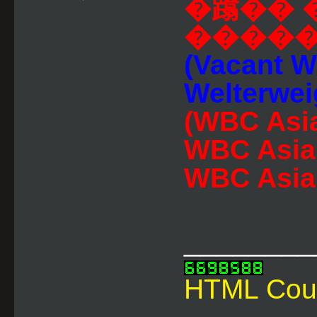
�蹹�� 
�����
(Vacant W
Welterweig
(WBC As
WBC Asia
WBC Asia I
________
HTML Cou