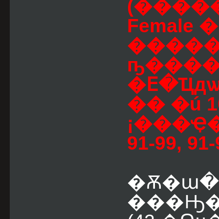
(����
Female
����
ҧ����
�ⴹ�Ҵд
�� �ú 1
¡���Ҿ�
91-99, 91-
�Ѫ�ա�
���Ԣ� 