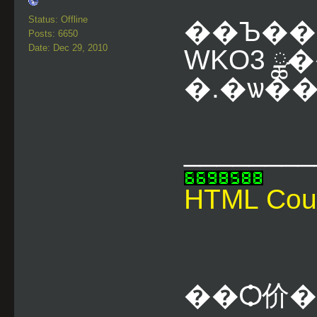
Status: Offline
��Ъ��
Posts: 6650
Date: Dec 29, 2010
WKO3 ྪ
�.�ѡ��
________
HTML Cou
��Ѻ价