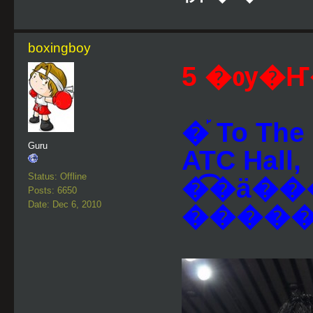
boxingboy
5 �ѹ�Ҥ�
�֡ To The
Guru
ATC Hall,
Status: Offline
�͡�ä��
Posts: 6650
Date: Dec 6, 2010
����