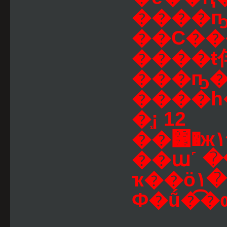
����ҧ
��С�
����ŧ仹
���ҧ
����һ
�֧¡ 12
��͹�ж١��Ѵ�ͧ����Ҫԧ�֧�͡�ҡ�
��ա˹ 
ҡ��ö١��ͤ��� �ú¡�����ȹ쪹
Ф�ṹ�͡�ѹ�