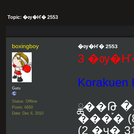
Topic: �ѹ�Ҥ� 2553
boxingboy
�ѹ�Ҥ� 2553
3 �ѹ�Ҥ�
Korakue
Guru
Status: Offline
ྪ��Թ �
Posts: 6650
Date: Dec 6, 2010
���֡� (8
(2 �ҷ� 