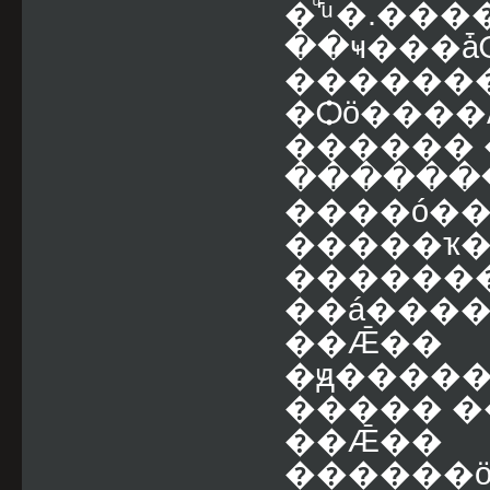
�ͧ˹ͧ �.�
��ҹ���ǡ
������
�Ѻö����
������ 
�������
����ó��
�����ҡ�
������
��á����
��Ǣ��
�ԭ������
����� ��
��Ǣ��
������ö