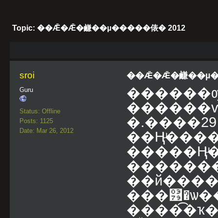
Topic: ��Ǣ�Ǣ�鹻��µ�����俵� 2012
sroi
��Ǣ�Ǣ�鹻��µ��
������ѹ�
Guru
������ѵ
Status: Offline
�.����آ" ���� 29 ��
Posts: 1125
Date: Mar 26, 2012
��Ңͧ����
�����Ңͧ�
�������
��й����
���͹�ѡ
����͡�ҡ