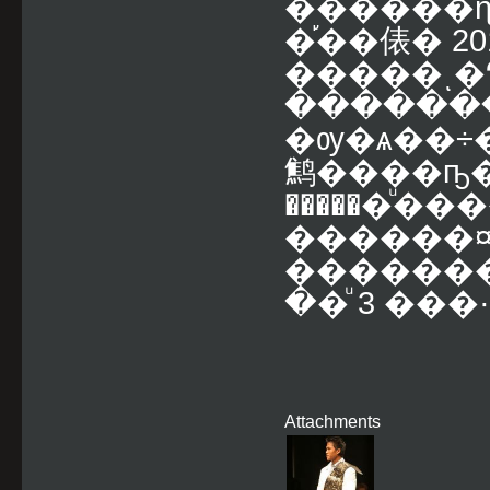
������ɳ�����ٻẺ
�֡��俵� 2
�����ͺ�
������
�ѹ�ѧ��÷�
鹪����ҧ��͹
������ͧ����ͧ,�ش�Ҥ�
������¤
������
��ͧ 3 ���
Attachments