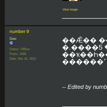
View image
___________
number 9
��Ǣ�� �
Guru
�.����آ ������ 5 �� <<<
Status: Offline
��ҡ��Һ�
Posts: 2066
Date: Mar 26, 2012
������˹ 
-- Edited by num
___________