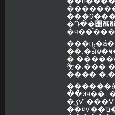
��ǹ����
������
���Ƿ���
�Դ�֡�͹��
�ҹ��֡��
���ҧ�á�
��.�ӹѡ�
� ����
衡�.��� 
������ǡ
��иҹ��.
�ӡѴ ���Ѵ��俵� 
��¤ѵ��ҵ