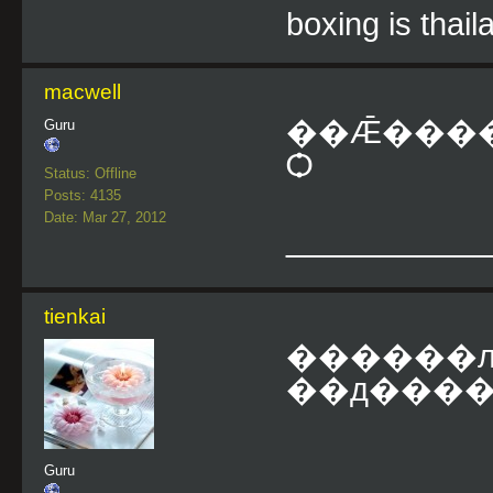
boxing is thail
macwell
��Ǣ������ѭ
Guru
Ѻ
Status: Offline
Posts: 4135
Date: Mar 27, 2012
___________
tienkai
������л
��д���
Guru