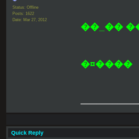
Status: Offline
Posts: 1622
Date: Mar 27, 2012
��_�� ��
�¤����
___________
Quick Reply