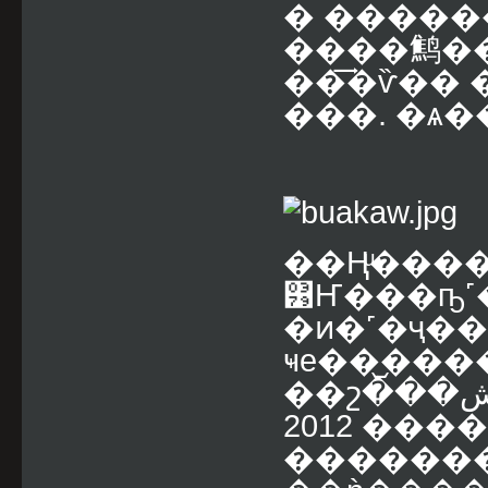
� �����
���͢�鹪�
���ѷ�� �
���. �ѧ
��Ңͧ���
͹Ҥ���ҧ
�ͷ�˹�ҷ�
ҹе��᷹��
��շ���ش ����ͧ��â�鹪������俵�
2012 ��
������