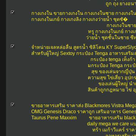
ถูก
ถุง ยางอน
กางเกงใน ขายกางเกงใน กางเกงในชาย กางเกงในซ
กางเกงในเกย์ กางเกงลิง กางเกงว่ายน้ำ ชุดชั�
กางเกงในชาย
ทรู กางเกงในเกย์ กางเ
ว่ายน้ำ ชุดชั้นในชาย ซีท
จำหน่ายเจลหล่อลื่น สูตรน้ำ ซิลิโคน KY SuperSly
สำหรับผู้ใหญ่ Sextoy กระป๋อง Tenga อาหารเสร
กระป๋อง
tenga
เท็งก้า
มกระป๋อง
Tenga
กระป
สุข
ของเล่นจากญี่ปุ่น
ความสุข
ไข่เสี่ยว
อุปกร
ของเล่นผู้ใหญ่
นำเ
สินค้าถูกกฎหมาย
ไข่
อ
ขายอาหารเสริม ราคาส่ง Blackmores Vistra Meg
OMG Genesis Draco ราคาถูก เสริมอาหาร Gene
Taurus Pene Maxxim
ขายอาหารเสริม
blac
daily
mega we care
แบ
ทร้า
เมก้าวีแคร์
ราคา
อาหารเสริม
เ