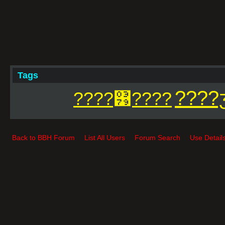
Tags
????
????͹????
Back to BBH Forum
List All Users
Forum Search
Use Detail