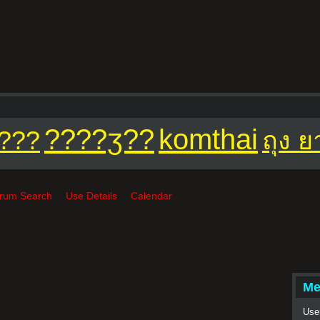
????ӡ??
komthai
???
ถุง 
rum Search
Use Details
Calendar
Me
Use