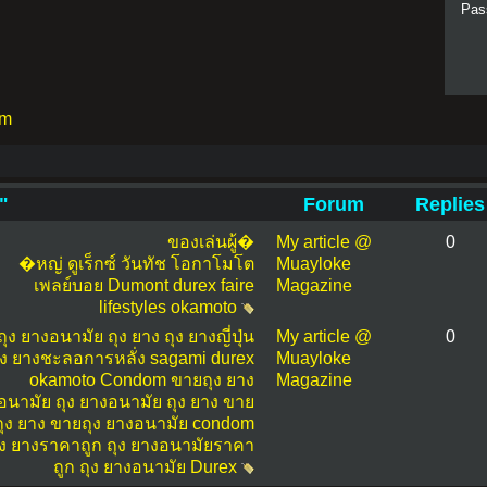
Pas
um
"
Forum
Replies
ของเล่นผู้�
My article @
0
�หญ่
ดูเร็กซ์
วันทัช
โอกาโมโต
Muayloke
เพลย์บอย
Dumont
durex
faire
Magazine
lifestyles
okamoto
ถุง ยางอนามัย
ถุง ยาง
ถุง ยางญี่ปุ่น
My article @
0
ุง ยางชะลอการหลั่ง
sagami
durex
Muayloke
okamoto
Condom
ขายถุง ยาง
Magazine
อนามัย
ถุง ยางอนามัย
ถุง ยาง
ขาย
ถุง ยาง
ขายถุง ยางอนามัย
condom
ุง ยางราคาถูก
ถุง ยางอนามัยราคา
ถูก
ถุง ยางอนามัย Durex