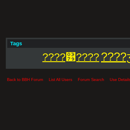
Tags
????
????͹????
Back to BBH Forum
List All Users
Forum Search
Use Detail